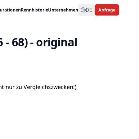
DE
urationen
Rennhistorie
Unternehmen
Anfrage
 68) - original
 nur zu Vergleichszwecken!)