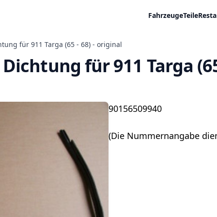
Fahrzeuge
Teile
Resta
ng für 911 Targa (65 - 68) - original
chtung für 911 Targa (65 -
90156509940
(Die Nummernangabe dient