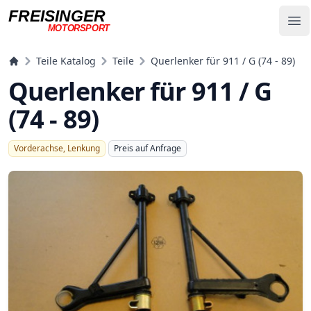
FREISINGER
Op
MOTORSPORT
Freisinger Motorsport
Teile Katalog
Teile
Querlenker für 911 / G (74 - 89)
Querlenker für 911 / G
(74 - 89)
Vorderachse, Lenkung
Preis auf Anfrage