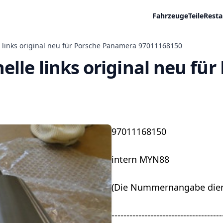
Fahrzeuge
Teile
Resta
 links original neu für Porsche Panamera 97011168150
lle links original neu fü
97011168150
intern MYN88
(Die Nummernangabe dient
-------------------------------------