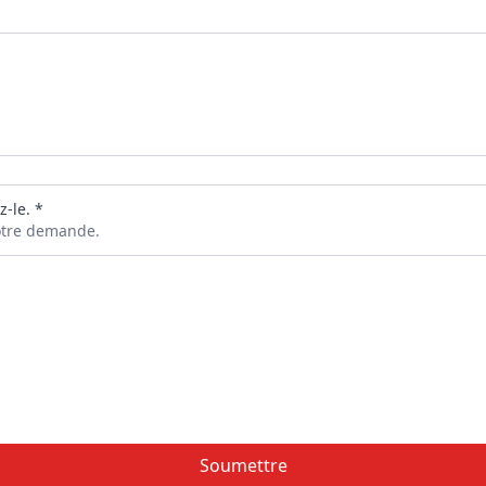
z-le. *
votre demande.
Soumettre