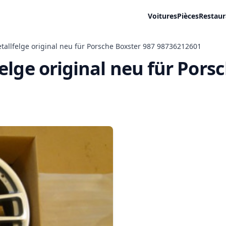
Voitures
Pièces
Restaur
tallfelge original neu für Porsche Boxster 987 98736212601
elge original neu für Pors