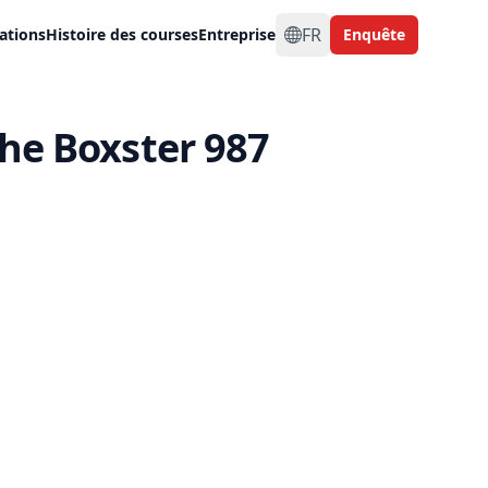
FR
ations
Histoire des courses
Entreprise
Enquête
che Boxster 987