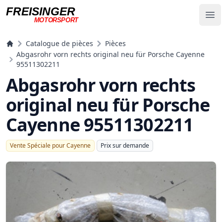
FREISINGER
Op
MOTORSPORT
Freisinger Motorsport
Catalogue de pièces
Pièces
Abgasrohr vorn rechts original neu für Porsche Cayenne
95511302211
Abgasrohr vorn rechts
original neu für Porsche
Cayenne 95511302211
Vente Spéciale pour Cayenne
Prix ​​sur demande