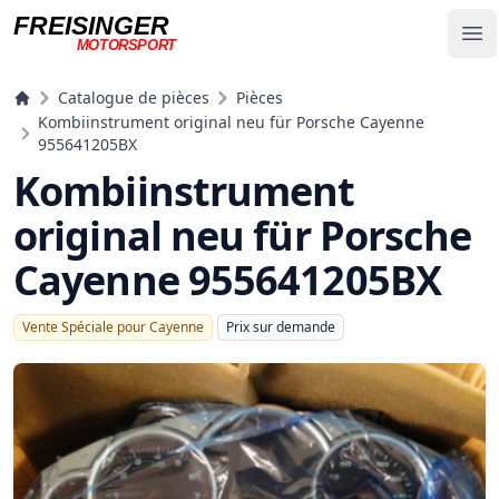
FREISINGER
Op
MOTORSPORT
Freisinger Motorsport
Catalogue de pièces
Pièces
Kombiinstrument original neu für Porsche Cayenne
955641205BX
Kombiinstrument
original neu für Porsche
Cayenne 955641205BX
Vente Spéciale pour Cayenne
Prix ​​sur demande