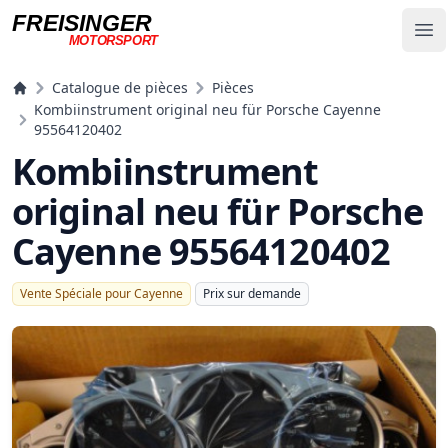
FREISINGER
Op
MOTORSPORT
Freisinger Motorsport
Catalogue de pièces
Pièces
Kombiinstrument original neu für Porsche Cayenne
95564120402
Kombiinstrument
original neu für Porsche
Cayenne 95564120402
Vente Spéciale pour Cayenne
Prix ​​sur demande