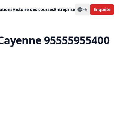
FR
ations
Histoire des courses
Entreprise
Enquête
e Cayenne 95555955400