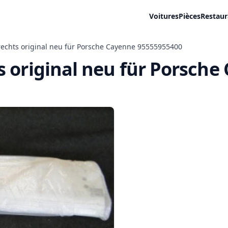
Voitures
Pièces
Restaur
rechts original neu für Porsche Cayenne 95555955400
s original neu für Porsch