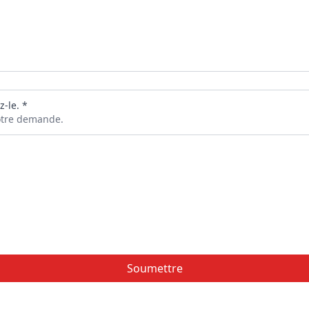
z-le. *
votre demande.
Soumettre