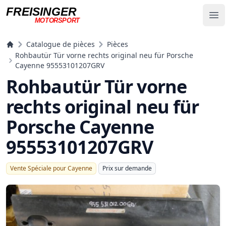
FREISINGER
Op
MOTORSPORT
Freisinger Motorsport
Catalogue de pièces
Pièces
Rohbautür Tür vorne rechts original neu für Porsche
Cayenne 95553101207GRV
Rohbautür Tür vorne
rechts original neu für
Porsche Cayenne
95553101207GRV
Vente Spéciale pour Cayenne
Prix ​​sur demande