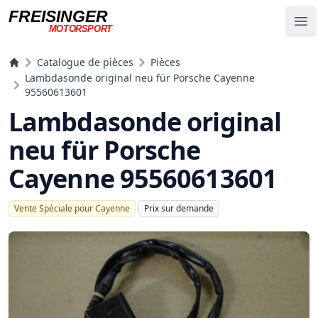
FREISINGER
Op
MOTORSPORT
Freisinger Motorsport
Catalogue de pièces
Pièces
Lambdasonde original neu für Porsche Cayenne
95560613601
Lambdasonde original
neu für Porsche
Cayenne 95560613601
Vente Spéciale pour Cayenne
Prix ​​sur demande