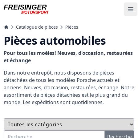
FREISINGER
Op
MOTORSPORT
Freisinger Motorsport
Catalogue de pièces
Pièces
Pièces automobiles
Pour tous les moèles! Neuves, d'occasion, restaurées
et échange
Dans notre entrepôt, nous disposons de pièces
détachées de tous les modèles Porsche actuels et
anciens. Neuves, d’occasion, restaurées, échange. Notre
assortiment de pièces détachées est le plus grand du
monde. Les expéditions sont quotidiennes.
Recherche